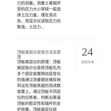
力的测量。测量土基础所
受的应力大小常规一般选
择土压力盒，埋在测点
处，用显示仪读取应力的
数值，土压力...
24
顶板离层仪安装方法及原
理
顶板离层仪的原理：顶板
2023-8
离层指示仪是将顶板孔内
多个固定装置随岩层变化
的值通过测量钢丝绳反映
到设在顶板表面的测读数
装置上，通过顶板不同层
位的位移差，判断出巷道
顶板的稳定性和锚杆的支
护效果。顶板离层仪结